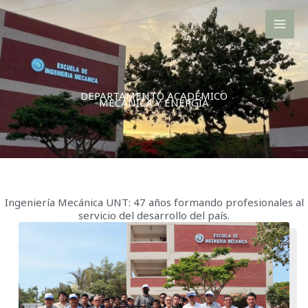
Ir
al
contenido
DEPARTAMENTO ACADÉMICO
MECÁNICA Y ENERGÍA
Ingeniería Mecánica UNT: 47 años formando profesionales al
servicio del desarrollo del país.